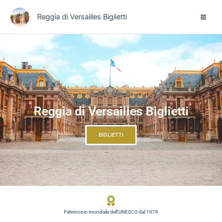
Vai
Reggia di Versailles Biglietti
al
contenuto
Reggia di Versailles Biglietti
BIGLIETTI
Patrimonio mondiale dell'UNESCO dal 1979