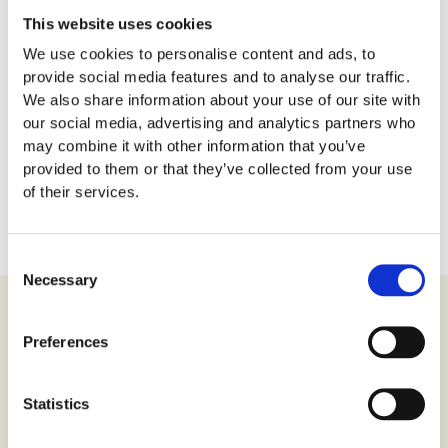
This website uses cookies
We use cookies to personalise content and ads, to
provide social media features and to analyse our traffic.
We also share information about your use of our site with
our social media, advertising and analytics partners who
may combine it with other information that you’ve
provided to them or that they’ve collected from your use
of their services.
Ottieni più biglietti qui!
Consent
Necessary
Selection
La Reggia di Versailles
Preferences
U
no dei monumenti più iconici della storia e della
Statistics
cultura francese è il
Reggia di Versailles
. Situato nella città
di Versailles, vicino a Parigi, in Francia, questo palazzo reale