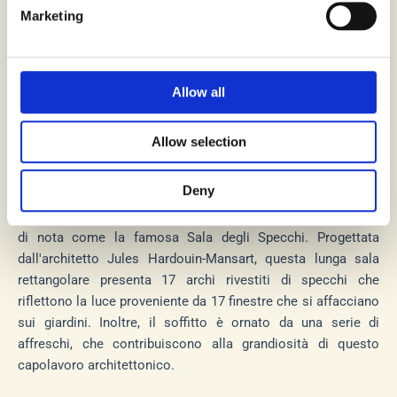
fu costruito nel XVII secolo. Originariamente residenza di
Marketing
caccia, venne ampliata dal re Luigi XIV, trasformandosi in un
grandioso simbolo del suo potere.
La monarchia francese risiedette in questo palazzo dal 1682
Allow all
al 1789, rendendolo la loro residenza ufficiale durante quel
periodo. Nel 1979, l'UNESCO ha classificato la Reggia di
Allow selection
Versailles come Patrimonio dell'Umanità, riconoscendone
l'importanza storica e culturale.
Deny
Con oltre 700 stanze, il palazzo vanta caratteristiche degne
di nota come la famosa Sala degli Specchi. Progettata
dall'architetto Jules Hardouin-Mansart, questa lunga sala
rettangolare presenta 17 archi rivestiti di specchi che
riflettono la luce proveniente da 17 finestre che si affacciano
sui giardini. Inoltre, il soffitto è ornato da una serie di
affreschi, che contribuiscono alla grandiosità di questo
capolavoro architettonico.